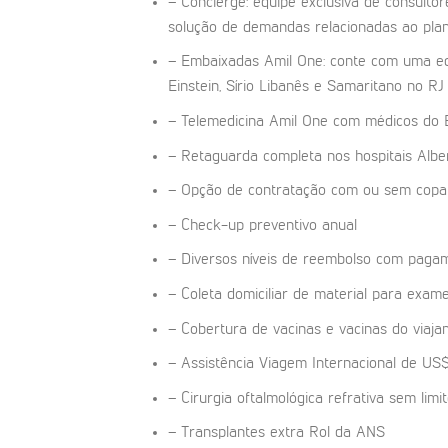
– Concierge: equipe exclusiva de consulto
solução de demandas relacionadas ao pla
– Embaixadas Amil One: conte com uma equ
Einstein, Sírio Libanês e Samaritano no RJ
– Telemedicina Amil One com médicos do E
– Retaguarda completa nos hospitais Alber
– Opção de contratação com ou sem copar
– Check-up preventivo anual
– Diversos níveis de reembolso com paga
– Coleta domiciliar de material para exam
– Cobertura de vacinas e vacinas do viaja
– Assistência Viagem Internacional de US
– Cirurgia oftalmológica refrativa sem limi
– Transplantes extra Rol da ANS