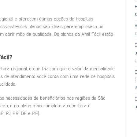
E
s
egional e oferecem ótimas opções de hospitais
A
ssíveis! Esses planos são ideais para empresas que
D
abrir mão de qualidade. Os planos da Amil Fácil estão
C
u
ácil?
c
tura regional, o que faz com que o valor da mensalidade
O
es de atendimento você conta com uma rede de hospitais
C
ualidade.
i
s necessidades de beneficiários nas regiões de São
C
neiro, e no plano mais completo a cobertura é
u
P, RJ, PR, DF e PE).