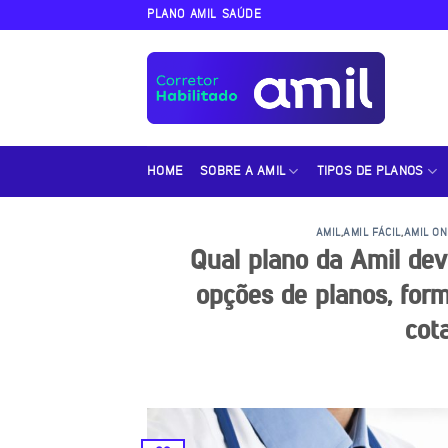
Skip
PLANO AMIL SAÚDE
to
content
HOME
SOBRE A AMIL
TIPOS DE PLANOS
AMIL
,
AMIL FÁCIL
,
AMIL ON
Qual plano da Amil dev
opções de planos, for
cot