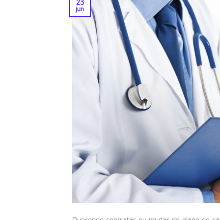
23
jun