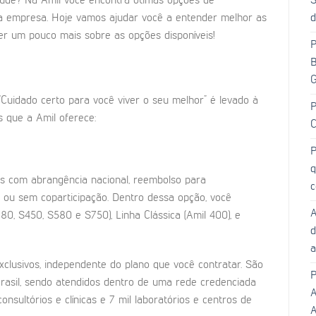
S
úde? Na Amil você encontra ótimas opções de
d
a empresa. Hoje vamos ajudar você a entender melhor as
er um pouco mais sobre as opções disponíveis!
P
B
G
“Cuidado certo para você viver o seu melhor” é levado à
P
s que a Amil oferece:
C
P
q
nos com abrangência nacional, reembolso para
c
ou sem coparticipação. Dentro dessa opção, você
A
80, S450, S580 e S750), Linha Clássica (Amil 400), e
d
a
xclusivos, independente do plano que você contratar. São
P
Brasil, sendo atendidos dentro de uma rede credenciada
A
nsultórios e clínicas e 7 mil laboratórios e centros de
A