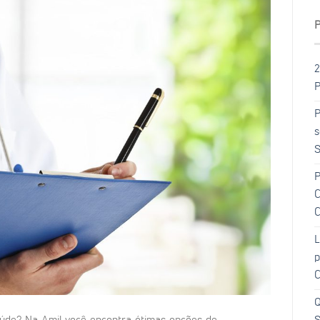
2
P
P
s
S
P
C
C
L
p
C
Q