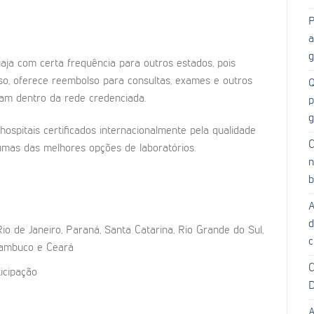
P
a
g
iaja com certa frequência para outros estados, pois
sso, oferece reembolso para consultas, exames e outros
Q
am dentro da rede credenciada.
p
g
ospitais certificados internacionalmente pela qualidade
C
umas das melhores opções de laboratórios.
n
b
A
d
io de Janeiro, Paraná, Santa Catarina, Rio Grande do Sul,
c
rnambuco e Ceará
C
icipação
D
A