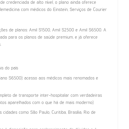
e credenciada de alto nível, o plano ainda oferece
elemedicina com médicos do Einstein, Serviços de Courier
ções de planos: Amil S1500, Amil S2500 e Amil S6500. A
rada para os planos de saúde premium, e já oferece
.
is do país
plano S6500): acesso aos médicos mais renomados e
pleto de transporte inter-hospitalar com verdadeiras
 jatos aparelhados com o que há de mais moderno)
s cidades como São Paulo, Curitiba, Brasília, Rio de