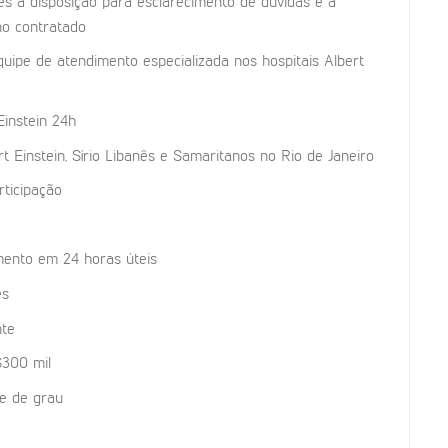
res à disposição para esclarecimento de dúvidas e à
no contratado
ipe de atendimento especializada nos hospitais Albert
instein 24h
t Einstein, Sírio Libanês e Samaritanos no Rio de Janeiro
ticipação
mento em 24 horas úteis
es
nte
$300 mil
te de grau