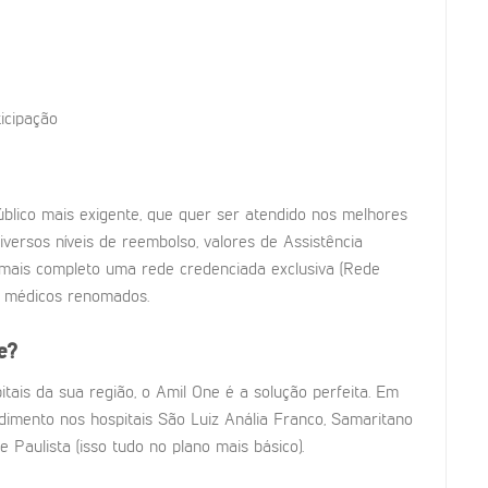
icipação
blico mais exigente, que quer ser atendido nos melhores
 diversos níveis de reembolso, valores de Assistência
o mais completo uma rede credenciada exclusiva (Rede
s médicos renomados.
e?
tais da sua região, o Amil One é a solução perfeita. Em
dimento nos hospitais São Luiz Anália Franco, Samaritano
e Paulista (isso tudo no plano mais básico).