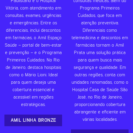
Paulistano e o Hospital
consultas médicas, além do
Vitória, com atendimento em
Programa Primeiros
consultas, exames, urgências
Cuidados, que foca em
e emergências. Entre os
atenção preventiva.
diferenciais, inclui descontos
Diferenciais como
em farmácias, o Amil Espaço
telemedicina e descontos em
Saúde – portal de bem-estar
farmácias tornam o Amil
e prevenção – e o Programa
Prata uma solução prática
Primeiros Cuidados. No Rio
para quem busca mais
de Janeiro, destaca hospitais
segurança e qualidade. Em
como o Mário Lioni. Ideal
outras regiões, conta com
para quem deseja uma
unidades renomadas, como o
cobertura essencial e
Hospital Casa de Saúde São
acessível em regiões
José, no Rio de Janeiro,
estratégicas.
proporcionando cobertura
abrangente e eficiente em
várias localidades.
AMIL LINHA BRONZE