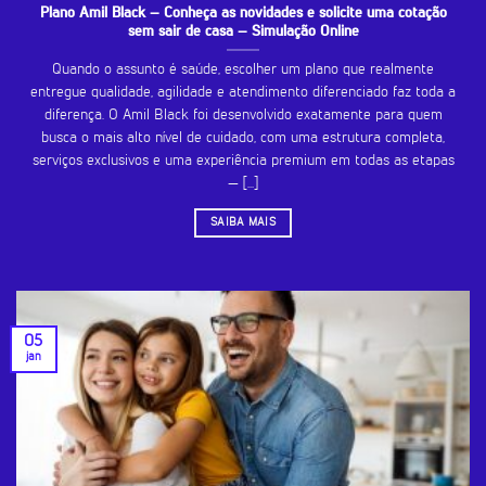
Plano Amil Black – Conheça as novidades e solicite uma cotação
sem sair de casa – Simulação Online
Quando o assunto é saúde, escolher um plano que realmente
entregue qualidade, agilidade e atendimento diferenciado faz toda a
diferença. O Amil Black foi desenvolvido exatamente para quem
busca o mais alto nível de cuidado, com uma estrutura completa,
serviços exclusivos e uma experiência premium em todas as etapas
— [...]
SAIBA MAIS
05
jan