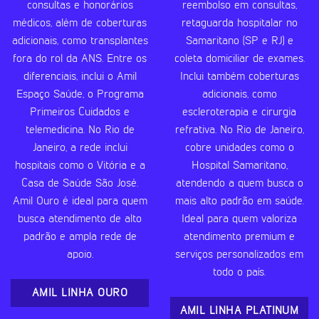
consultas e honorários
reembolso em consultas,
médicos, além de coberturas
retaguarda hospitalar no
adicionais, como transplantes
Samaritano (SP e RJ) e
fora do rol da ANS. Entre os
coleta domiciliar de exames.
diferenciais, inclui o Amil
Inclui também coberturas
Espaço Saúde, o Programa
adicionais, como
Primeiros Cuidados e
escleroterapia e cirurgia
telemedicina. No Rio de
refrativa. No Rio de Janeiro,
Janeiro, a rede inclui
cobre unidades como o
hospitais como o Vitória e a
Hospital Samaritano,
Casa de Saúde São José.
atendendo a quem busca o
Amil Ouro é ideal para quem
mais alto padrão em saúde.
busca atendimento de alto
Ideal para quem valoriza
padrão e ampla rede de
atendimento premium e
apoio.
serviços personalizados em
todo o país.
AMIL LINHA OURO
AMIL LINHA PLATINUM