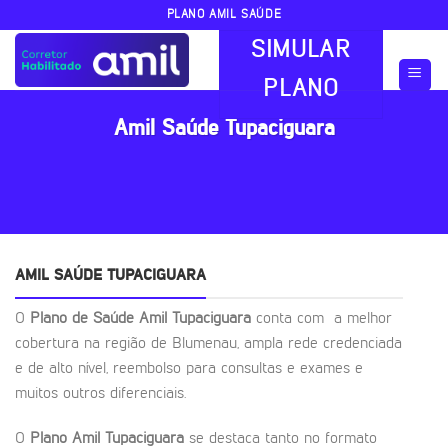
Skip
PLANO AMIL SAÚDE
to
SIMULAR
content
PLANO
Amil Saúde Tupaciguara
AMIL SAÚDE TUPACIGUARA
O
Plano de Saúde Amil Tupaciguara
conta com a melhor
cobertura na região de Blumenau, ampla rede credenciada
e de alto nível, reembolso para consultas e exames e
muitos outros diferenciais.
O
Plano Amil Tupaciguara
se destaca tanto no formato