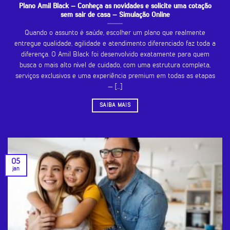
Plano Amil Black – Conheça as novidades e solicite uma cotação
sem sair de casa – Simulação Online
Quando o assunto é saúde, escolher um plano que realmente
entregue qualidade, agilidade e atendimento diferenciado faz toda a
diferença. O Amil Black foi desenvolvido exatamente para quem
busca o mais alto nível de cuidado, com uma estrutura completa,
serviços exclusivos e uma experiência premium em todas as etapas
— [...]
SAIBA MAIS
05
jan