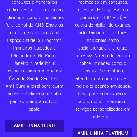
consultas e honorários
reembolso em consultas,
médicos, além de coberturas
retaguarda hospitalar no
adicionais, como transplantes
Samaritano (SP e RJ) e
fora do rol da ANS. Entre os
coleta domiciliar de exames.
diferenciais, inclui o Amil
Inclui também coberturas
Espaço Saúde, o Programa
adicionais, como
Primeiros Cuidados e
escleroterapia e cirurgia
telemedicina. No Rio de
refrativa. No Rio de Janeiro,
Janeiro, a rede inclui
cobre unidades como o
hospitais como o Vitória e a
Hospital Samaritano,
Casa de Saúde São José.
atendendo a quem busca o
Amil Ouro é ideal para quem
mais alto padrão em saúde.
busca atendimento de alto
Ideal para quem valoriza
padrão e ampla rede de
atendimento premium e
apoio.
serviços personalizados em
todo o país.
AMIL LINHA OURO
AMIL LINHA PLATINUM