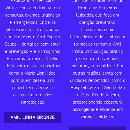
Paulistano e o Hospital
consultas médicas, além do
Vitória, com atendimento em
Programa Primeiros
consultas, exames, urgências
Cuidados, que foca em
e emergências. Entre os
atenção preventiva.
diferenciais, inclui descontos
Diferenciais como
em farmácias, o Amil Espaço
telemedicina e descontos em
Saúde – portal de bem-estar
farmácias tornam o Amil
e prevenção – e o Programa
Prata uma solução prática
Primeiros Cuidados. No Rio
para quem busca mais
de Janeiro, destaca hospitais
segurança e qualidade. Em
como o Mário Lioni. Ideal
outras regiões, conta com
para quem deseja uma
unidades renomadas, como o
cobertura essencial e
Hospital Casa de Saúde São
acessível em regiões
José, no Rio de Janeiro,
estratégicas.
proporcionando cobertura
abrangente e eficiente em
várias localidades.
AMIL LINHA BRONZE