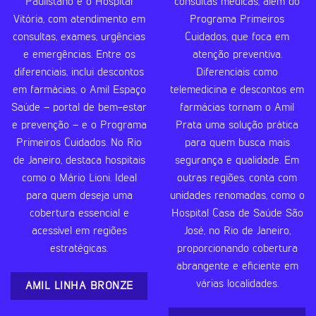
Paulistano e o Hospital
consultas médicas, além do
Vitória, com atendimento em
Programa Primeiros
consultas, exames, urgências
Cuidados, que foca em
e emergências. Entre os
atenção preventiva.
diferenciais, inclui descontos
Diferenciais como
em farmácias, o Amil Espaço
telemedicina e descontos em
Saúde – portal de bem-estar
farmácias tornam o Amil
e prevenção – e o Programa
Prata uma solução prática
Primeiros Cuidados. No Rio
para quem busca mais
de Janeiro, destaca hospitais
segurança e qualidade. Em
como o Mário Lioni. Ideal
outras regiões, conta com
para quem deseja uma
unidades renomadas, como o
cobertura essencial e
Hospital Casa de Saúde São
acessível em regiões
José, no Rio de Janeiro,
estratégicas.
proporcionando cobertura
abrangente e eficiente em
várias localidades.
AMIL LINHA BRONZE