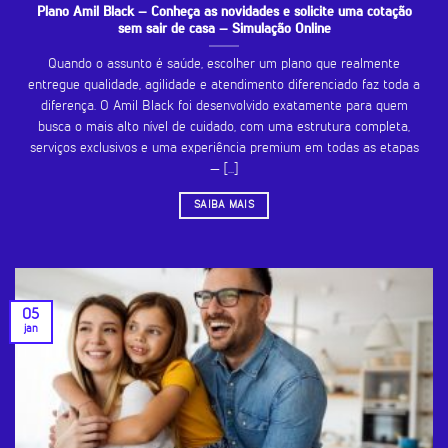
Plano Amil Black – Conheça as novidades e solicite uma cotação
sem sair de casa – Simulação Online
Quando o assunto é saúde, escolher um plano que realmente
entregue qualidade, agilidade e atendimento diferenciado faz toda a
diferença. O Amil Black foi desenvolvido exatamente para quem
busca o mais alto nível de cuidado, com uma estrutura completa,
serviços exclusivos e uma experiência premium em todas as etapas
— [...]
SAIBA MAIS
05
jan