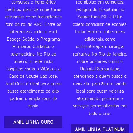
consultas e honorários
reembolso em consultas,
médicos, além de coberturas
retaguarda hospitalar no
adicionais, como transplantes
Samaritano (SP e RJ) e
fora do rol da ANS. Entre os
coleta domiciliar de exames.
diferenciais, inclui o Amil
Inclui também coberturas
Espaço Saúde, o Programa
adicionais, como
Primeiros Cuidados e
escleroterapia e cirurgia
telemedicina. No Rio de
refrativa. No Rio de Janeiro,
Janeiro, a rede inclui
cobre unidades como o
hospitais como o Vitória e a
Hospital Samaritano,
Casa de Saúde São José.
atendendo a quem busca o
Amil Ouro é ideal para quem
mais alto padrão em saúde.
busca atendimento de alto
Ideal para quem valoriza
padrão e ampla rede de
atendimento premium e
apoio.
serviços personalizados em
todo o país.
AMIL LINHA OURO
AMIL LINHA PLATINUM