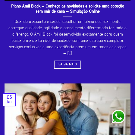
Plano Amil Black – Conheça as novidades e solicite uma cotação
sem sair de casa – Simulação Online
Quando o assunto é saúde, escolher um plano que realmente
entregue qualidade, agilidade e atendimento diferenciado faz toda a
diferença. O Amil Black foi desenvolvido exatamente para quem
busca o mais alto nível de cuidado, com uma estrutura completa,
serviços exclusivos e uma experiência premium em todas as etapas
— [...]
SAIBA MAIS
05
jan