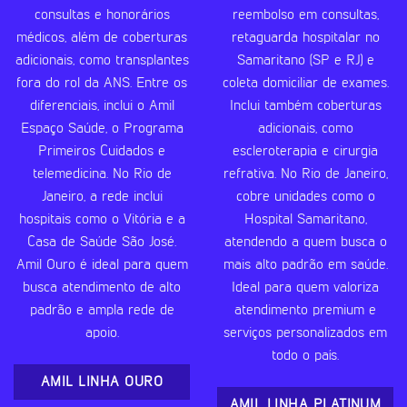
consultas e honorários
reembolso em consultas,
médicos, além de coberturas
retaguarda hospitalar no
adicionais, como transplantes
Samaritano (SP e RJ) e
fora do rol da ANS. Entre os
coleta domiciliar de exames.
diferenciais, inclui o Amil
Inclui também coberturas
Espaço Saúde, o Programa
adicionais, como
Primeiros Cuidados e
escleroterapia e cirurgia
telemedicina. No Rio de
refrativa. No Rio de Janeiro,
Janeiro, a rede inclui
cobre unidades como o
hospitais como o Vitória e a
Hospital Samaritano,
Casa de Saúde São José.
atendendo a quem busca o
Amil Ouro é ideal para quem
mais alto padrão em saúde.
busca atendimento de alto
Ideal para quem valoriza
padrão e ampla rede de
atendimento premium e
apoio.
serviços personalizados em
todo o país.
AMIL LINHA OURO
AMIL LINHA PLATINUM