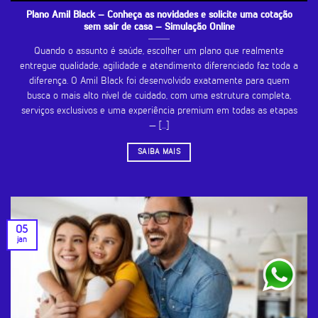
Plano Amil Black – Conheça as novidades e solicite uma cotação
sem sair de casa – Simulação Online
Quando o assunto é saúde, escolher um plano que realmente
entregue qualidade, agilidade e atendimento diferenciado faz toda a
diferença. O Amil Black foi desenvolvido exatamente para quem
busca o mais alto nível de cuidado, com uma estrutura completa,
serviços exclusivos e uma experiência premium em todas as etapas
— [...]
SAIBA MAIS
05
jan