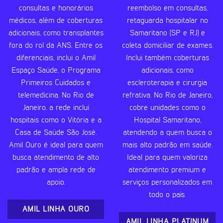
consultas e honorários
reembolso em consultas,
médicos, além de coberturas
retaguarda hospitalar no
adicionais, como transplantes
Samaritano (SP e RJ) e
fora do rol da ANS. Entre os
coleta domiciliar de exames.
diferenciais, inclui o Amil
Inclui também coberturas
Espaço Saúde, o Programa
adicionais, como
Primeiros Cuidados e
escleroterapia e cirurgia
telemedicina. No Rio de
refrativa. No Rio de Janeiro,
Janeiro, a rede inclui
cobre unidades como o
hospitais como o Vitória e a
Hospital Samaritano,
Casa de Saúde São José.
atendendo a quem busca o
Amil Ouro é ideal para quem
mais alto padrão em saúde.
busca atendimento de alto
Ideal para quem valoriza
padrão e ampla rede de
atendimento premium e
apoio.
serviços personalizados em
todo o país.
AMIL LINHA OURO
AMIL LINHA PLATINUM