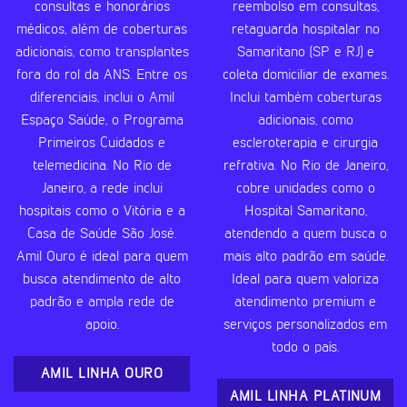
consultas e honorários
reembolso em consultas,
médicos, além de coberturas
retaguarda hospitalar no
adicionais, como transplantes
Samaritano (SP e RJ) e
fora do rol da ANS. Entre os
coleta domiciliar de exames.
diferenciais, inclui o Amil
Inclui também coberturas
Espaço Saúde, o Programa
adicionais, como
Primeiros Cuidados e
escleroterapia e cirurgia
telemedicina. No Rio de
refrativa. No Rio de Janeiro,
Janeiro, a rede inclui
cobre unidades como o
hospitais como o Vitória e a
Hospital Samaritano,
Casa de Saúde São José.
atendendo a quem busca o
Amil Ouro é ideal para quem
mais alto padrão em saúde.
busca atendimento de alto
Ideal para quem valoriza
padrão e ampla rede de
atendimento premium e
apoio.
serviços personalizados em
todo o país.
AMIL LINHA OURO
AMIL LINHA PLATINUM