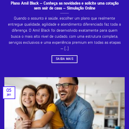
Plano Amil Black – Conheça as novidades e solicite uma cotação
sem sair de casa – Simulação Online
Quando o assunto é saúde, escolher um plano que realmente
entregue qualidade, agilidade e atendimento diferenciado faz toda a
diferença. O Amil Black foi desenvolvido exatamente para quem
busca o mais alto nível de cuidado, com uma estrutura completa,
serviços exclusivos e uma experiência premium em todas as etapas
— [...]
SAIBA MAIS
05
jan