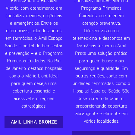
Paulistano e o Hospital
consultas médicas, além do
Vitória, com atendimento em
Programa Primeiros
consultas, exames, urgências
Cuidados, que foca em
e emergências. Entre os
atenção preventiva.
diferenciais, inclui descontos
Diferenciais como
em farmácias, o Amil Espaço
telemedicina e descontos em
Saúde – portal de bem-estar
farmácias tornam o Amil
e prevenção – e o Programa
Prata uma solução prática
Primeiros Cuidados. No Rio
para quem busca mais
de Janeiro, destaca hospitais
segurança e qualidade. Em
como o Mário Lioni. Ideal
outras regiões, conta com
para quem deseja uma
unidades renomadas, como o
cobertura essencial e
Hospital Casa de Saúde São
acessível em regiões
José, no Rio de Janeiro,
estratégicas.
proporcionando cobertura
abrangente e eficiente em
várias localidades.
AMIL LINHA BRONZE