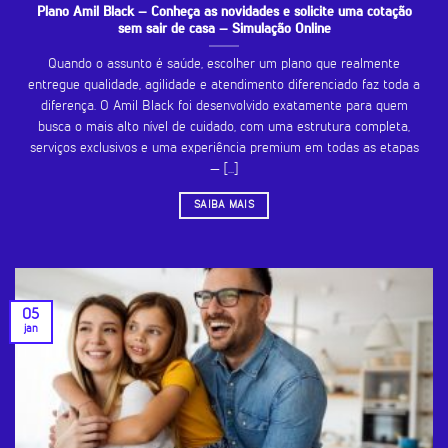
Plano Amil Black – Conheça as novidades e solicite uma cotação
sem sair de casa – Simulação Online
Quando o assunto é saúde, escolher um plano que realmente
entregue qualidade, agilidade e atendimento diferenciado faz toda a
diferença. O Amil Black foi desenvolvido exatamente para quem
busca o mais alto nível de cuidado, com uma estrutura completa,
serviços exclusivos e uma experiência premium em todas as etapas
— [...]
SAIBA MAIS
05
jan