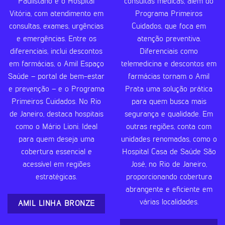
Paulistano e o Hospital
consultas médicas, além do
Vitória, com atendimento em
Programa Primeiros
consultas, exames, urgências
Cuidados, que foca em
e emergências. Entre os
atenção preventiva.
diferenciais, inclui descontos
Diferenciais como
em farmácias, o Amil Espaço
telemedicina e descontos em
Saúde – portal de bem-estar
farmácias tornam o Amil
e prevenção – e o Programa
Prata uma solução prática
Primeiros Cuidados. No Rio
para quem busca mais
de Janeiro, destaca hospitais
segurança e qualidade. Em
como o Mário Lioni. Ideal
outras regiões, conta com
para quem deseja uma
unidades renomadas, como o
cobertura essencial e
Hospital Casa de Saúde São
acessível em regiões
José, no Rio de Janeiro,
estratégicas.
proporcionando cobertura
abrangente e eficiente em
várias localidades.
AMIL LINHA BRONZE