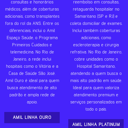
consultas e honorários
reembolso em consultas,
médicos, além de coberturas
retaguarda hospitalar no
adicionais, como transplantes
Samaritano (SP e RJ) e
fora do rol da ANS. Entre os
coleta domiciliar de exames.
diferenciais, inclui o Amil
Inclui também coberturas
Espaço Saúde, o Programa
adicionais, como
Primeiros Cuidados e
escleroterapia e cirurgia
telemedicina. No Rio de
refrativa. No Rio de Janeiro,
Janeiro, a rede inclui
cobre unidades como o
hospitais como o Vitória e a
Hospital Samaritano,
Casa de Saúde São José.
atendendo a quem busca o
Amil Ouro é ideal para quem
mais alto padrão em saúde.
busca atendimento de alto
Ideal para quem valoriza
padrão e ampla rede de
atendimento premium e
apoio.
serviços personalizados em
todo o país.
AMIL LINHA OURO
AMIL LINHA PLATINUM