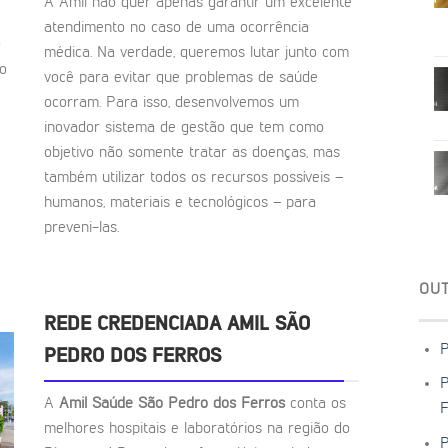
A Amil não quer apenas garantir um excelente
atendimento no caso de uma ocorrência
o
médica. Na verdade, queremos lutar junto com
to
você para evitar que problemas de saúde
ocorram. Para isso, desenvolvemos um
inovador sistema de gestão que tem como
objetivo não somente tratar as doenças, mas
também utilizar todos os recursos possíveis –
humanos, materiais e tecnológicos – para
preveni-las.
OU
REDE CREDENCIADA AMIL SÃO
P
PEDRO DOS FERROS
P
A
Amil Saúde São Pedro dos Ferros
conta os
F
melhores hospitais e laboratórios na região do
P