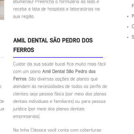
Blumenau! Preencha o formulário ao lado e
F
receba a lista de hospitais e laboratórios na
P
sua região.
C
S
AMIL DENTAL SÃO PEDRO DOS
FERROS
Cuidar da sua saúde bucal fica muito mais fácil
com um plano
Amil Dental São Pedro dos
Ferros
. São diversas opções de planos que
o
atendem às necessidades de todos os perfis de
clientes, seja pessoa física (por meio dos planos
 de
dentais individuais e familiares) ou para pessoa
sua
jurídica (por meio dos planos dentais
empresariais).
Na linha Clássica você conta com coberturas