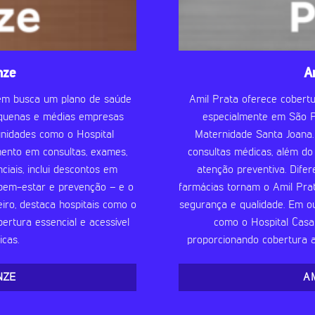
nze
A
uem busca um plano de saúde
Amil Prata oferece cobertu
pequenas e médias empresas
especialmente em São Pa
unidades como o Hospital
Maternidade Santa Joana.
imento em consultas, exames,
consultas médicas, além d
ciais, inclui descontos em
atenção preventiva. Dife
 bem-estar e prevenção – e o
farmácias tornam o Amil Pra
iro, destaca hospitais como o
segurança e qualidade. Em o
ertura essencial e acessível
como o Hospital Casa 
cas.
proporcionando cobertura ab
NZE
A