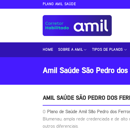
Skip
PLANO AMIL SAÚDE
to
content
HOME
SOBRE A AMIL
TIPOS DE PLANOS
Amil Saúde São Pedro dos 
AMIL SAÚDE SÃO PEDRO DOS FER
O
Plano de Saúde Amil São Pedro dos Ferr
Blumenau, ampla rede credenciada e de alto 
outros diferenciais.