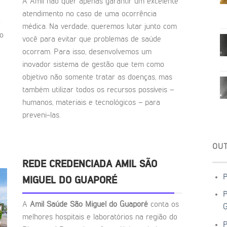
A Amil não quer apenas garantir um excelente
atendimento no caso de uma ocorrência
o
médica. Na verdade, queremos lutar junto com
to
você para evitar que problemas de saúde
ocorram. Para isso, desenvolvemos um
inovador sistema de gestão que tem como
objetivo não somente tratar as doenças, mas
também utilizar todos os recursos possíveis –
humanos, materiais e tecnológicos – para
preveni-las.
OU
REDE CREDENCIADA AMIL SÃO
P
MIGUEL DO GUAPORÉ
P
A
Amil Saúde São Miguel do Guaporé
conta os
G
melhores hospitais e laboratórios na região do
P