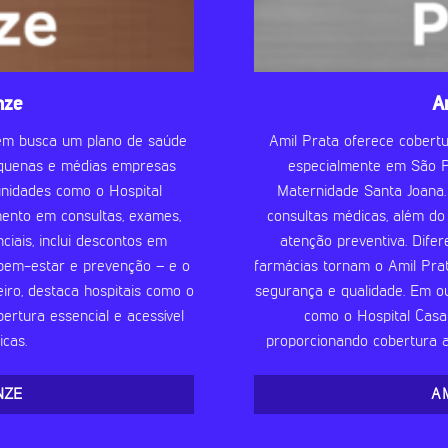
nze
A
uem busca um plano de saúde
Amil Prata oferece cobertu
pequenas e médias empresas
especialmente em São Pa
unidades como o Hospital
Maternidade Santa Joana.
imento em consultas, exames,
consultas médicas, além d
ciais, inclui descontos em
atenção preventiva. Dife
 bem-estar e prevenção – e o
farmácias tornam o Amil Pra
iro, destaca hospitais como o
segurança e qualidade. Em o
ertura essencial e acessível
como o Hospital Casa 
cas.
proporcionando cobertura ab
NZE
A