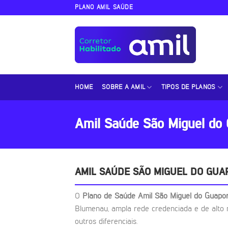
Skip
PLANO AMIL SAÚDE
to
content
HOME
SOBRE A AMIL
TIPOS DE PLANOS
Amil Saúde São Miguel do
AMIL SAÚDE SÃO MIGUEL DO GUA
O
Plano de Saúde Amil São Miguel do Guap
Blumenau, ampla rede credenciada e de alto 
outros diferenciais.