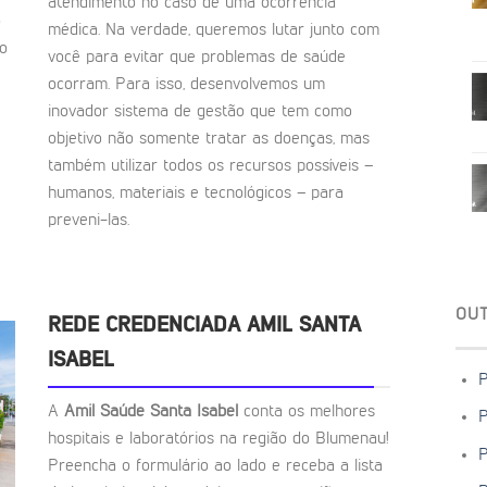
atendimento no caso de uma ocorrência
o
médica. Na verdade, queremos lutar junto com
to
você para evitar que problemas de saúde
ocorram. Para isso, desenvolvemos um
inovador sistema de gestão que tem como
objetivo não somente tratar as doenças, mas
também utilizar todos os recursos possíveis –
humanos, materiais e tecnológicos – para
preveni-las.
OU
REDE CREDENCIADA AMIL SANTA
ISABEL
P
A
Amil Saúde Santa Isabel
conta os melhores
P
hospitais e laboratórios na região do Blumenau!
P
Preencha o formulário ao lado e receba a lista