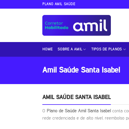
Skip
PLANO AMIL SAÚDE
to
content
HOME
SOBRE A AMIL
TIPOS DE PLANOS
Amil Saúde Santa Isabel
AMIL SAÚDE SANTA ISABEL
O
Plano de Saúde Amil Santa Isabel
conta co
rede credenciada e de alto nível, reembolso p