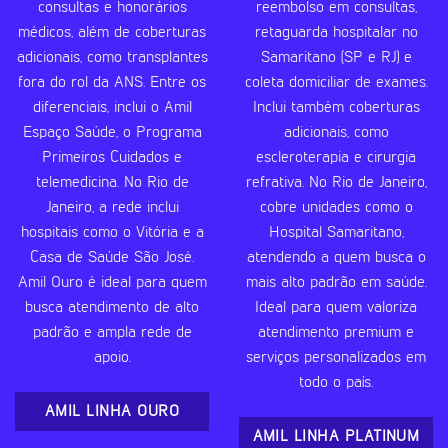
consultas e honorários
reembolso em consultas,
médicos, além de coberturas
retaguarda hospitalar no
adicionais, como transplantes
Samaritano (SP e RJ) e
fora do rol da ANS. Entre os
coleta domiciliar de exames.
diferenciais, inclui o Amil
Inclui também coberturas
Espaço Saúde, o Programa
adicionais, como
Primeiros Cuidados e
escleroterapia e cirurgia
telemedicina. No Rio de
refrativa. No Rio de Janeiro,
Janeiro, a rede inclui
cobre unidades como o
hospitais como o Vitória e a
Hospital Samaritano,
Casa de Saúde São José.
atendendo a quem busca o
Amil Ouro é ideal para quem
mais alto padrão em saúde.
busca atendimento de alto
Ideal para quem valoriza
padrão e ampla rede de
atendimento premium e
apoio.
serviços personalizados em
todo o país.
AMIL LINHA OURO
AMIL LINHA PLATINUM