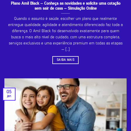
Plano Amil Black – Conheça as novidades e solicite uma cotação
sem sair de casa – Simulação Online
Quando o assunto é saúde, escolher um plano que realmente
entregue qualidade, agilidade e atendimento diferenciado faz toda a
diferença. O Amil Black foi desenvolvido exatamente para quem
busca o mais alto nível de cuidado, com uma estrutura completa,
serviços exclusivos e uma experiência premium em todas as etapas
— [...]
SAIBA MAIS
05
jan