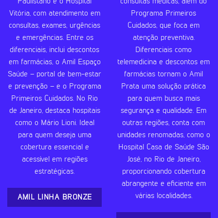
Paulistano e o Hospital
consultas médicas, além do
Vitória, com atendimento em
Programa Primeiros
consultas, exames, urgências
Cuidados, que foca em
e emergências. Entre os
atenção preventiva.
diferenciais, inclui descontos
Diferenciais como
em farmácias, o Amil Espaço
telemedicina e descontos em
Saúde – portal de bem-estar
farmácias tornam o Amil
e prevenção – e o Programa
Prata uma solução prática
Primeiros Cuidados. No Rio
para quem busca mais
de Janeiro, destaca hospitais
segurança e qualidade. Em
como o Mário Lioni. Ideal
outras regiões, conta com
para quem deseja uma
unidades renomadas, como o
cobertura essencial e
Hospital Casa de Saúde São
acessível em regiões
José, no Rio de Janeiro,
estratégicas.
proporcionando cobertura
abrangente e eficiente em
várias localidades.
AMIL LINHA BRONZE