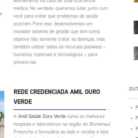
atendimento no caso de uma ocorrência
o
médica. Na verdade, queremos lutar junto com
to
você para evitar que problemas de saúde
ocorram. Para isso, desenvolvemos um
inovador sistema de gestão que tem como
objetivo não somente tratar as doenças, mas
também utilizar todos os recursos possíveis –
humanos, materiais e tecnológicos – para
preveni-las.
OU
REDE CREDENCIADA AMIL OURO
VERDE
P
A
Amil Saúde Ouro Verde
conta os melhores
P
hospitais e laboratórios na região do Blumenau!
P
Preencha o formulário ao lado e receba a lista