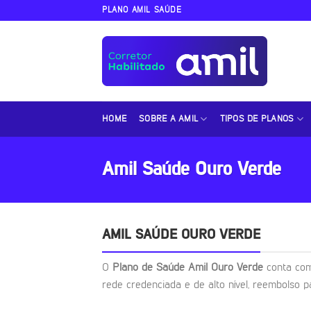
Skip
PLANO AMIL SAÚDE
to
content
HOME
SOBRE A AMIL
TIPOS DE PLANOS
Amil Saúde Ouro Verde
AMIL SAÚDE OURO VERDE
O
Plano de Saúde Amil Ouro Verde
conta co
rede credenciada e de alto nível, reembolso p