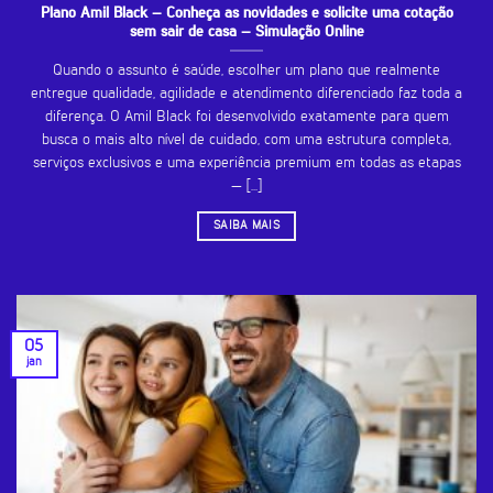
Plano Amil Black – Conheça as novidades e solicite uma cotação
sem sair de casa – Simulação Online
Quando o assunto é saúde, escolher um plano que realmente
entregue qualidade, agilidade e atendimento diferenciado faz toda a
diferença. O Amil Black foi desenvolvido exatamente para quem
busca o mais alto nível de cuidado, com uma estrutura completa,
serviços exclusivos e uma experiência premium em todas as etapas
— [...]
SAIBA MAIS
05
jan