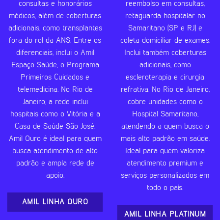
consultas e honorários
reembolso em consultas,
médicos, além de coberturas
retaguarda hospitalar no
adicionais, como transplantes
Samaritano (SP e RJ) e
fora do rol da ANS. Entre os
coleta domiciliar de exames.
diferenciais, inclui o Amil
Inclui também coberturas
Espaço Saúde, o Programa
adicionais, como
Primeiros Cuidados e
escleroterapia e cirurgia
telemedicina. No Rio de
refrativa. No Rio de Janeiro,
Janeiro, a rede inclui
cobre unidades como o
hospitais como o Vitória e a
Hospital Samaritano,
Casa de Saúde São José.
atendendo a quem busca o
Amil Ouro é ideal para quem
mais alto padrão em saúde.
busca atendimento de alto
Ideal para quem valoriza
padrão e ampla rede de
atendimento premium e
apoio.
serviços personalizados em
todo o país.
AMIL LINHA OURO
AMIL LINHA PLATINUM