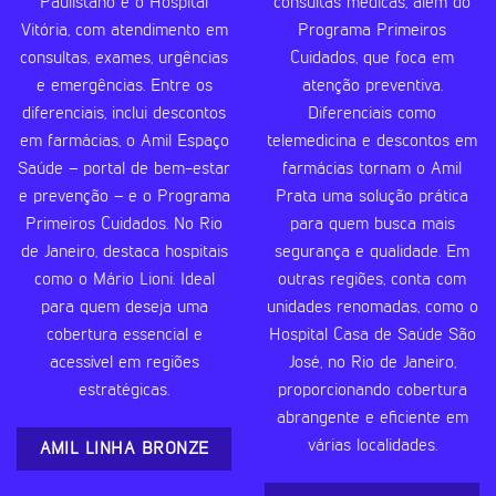
Paulistano e o Hospital
consultas médicas, além do
Vitória, com atendimento em
Programa Primeiros
consultas, exames, urgências
Cuidados, que foca em
e emergências. Entre os
atenção preventiva.
diferenciais, inclui descontos
Diferenciais como
em farmácias, o Amil Espaço
telemedicina e descontos em
Saúde – portal de bem-estar
farmácias tornam o Amil
e prevenção – e o Programa
Prata uma solução prática
Primeiros Cuidados. No Rio
para quem busca mais
de Janeiro, destaca hospitais
segurança e qualidade. Em
como o Mário Lioni. Ideal
outras regiões, conta com
para quem deseja uma
unidades renomadas, como o
cobertura essencial e
Hospital Casa de Saúde São
acessível em regiões
José, no Rio de Janeiro,
estratégicas.
proporcionando cobertura
abrangente e eficiente em
várias localidades.
AMIL LINHA BRONZE