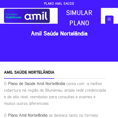
Skip
PLANO AMIL SAÚDE
to
SIMULAR
content
PLANO
Amil Saúde Nortelândia
AMIL SAÚDE NORTELÂNDIA
O
Plano de Saúde Amil Nortelândia
conta com a melhor
cobertura na região de Blumenau, ampla rede credenciada
e de alto nível, reembolso para consultas e exames e
muitos outros diferenciais.
O
Plano Amil Nortelândia
se destaca tanto no formato