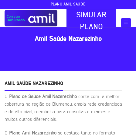
Skip
PLANO AMIL SAÚDE
to
SIMULAR
content
PLANO
Amil Saúde Nazarezinho
AMIL SAÚDE NAZAREZINHO
O
Plano de Saúde Amil Nazarezinho
conta com a melhor
cobertura na região de Blumenau, ampla rede credenciada
e de alto nível, reembolso para consultas e exames e
muitos outros diferenciais.
O
Plano Amil Nazarezinho
se destaca tanto no formato