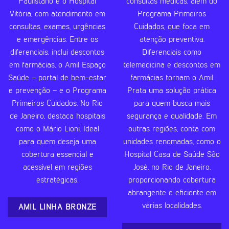
Paulistano e o Hospital
consultas médicas, além do
Vitória, com atendimento em
Programa Primeiros
consultas, exames, urgências
Cuidados, que foca em
e emergências. Entre os
atenção preventiva.
diferenciais, inclui descontos
Diferenciais como
em farmácias, o Amil Espaço
telemedicina e descontos em
Saúde – portal de bem-estar
farmácias tornam o Amil
e prevenção – e o Programa
Prata uma solução prática
Primeiros Cuidados. No Rio
para quem busca mais
de Janeiro, destaca hospitais
segurança e qualidade. Em
como o Mário Lioni. Ideal
outras regiões, conta com
para quem deseja uma
unidades renomadas, como o
cobertura essencial e
Hospital Casa de Saúde São
acessível em regiões
José, no Rio de Janeiro,
estratégicas.
proporcionando cobertura
abrangente e eficiente em
várias localidades.
AMIL LINHA BRONZE