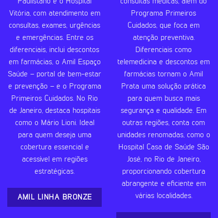
Paulistano e o Hospital
consultas médicas, além do
Vitória, com atendimento em
Programa Primeiros
consultas, exames, urgências
Cuidados, que foca em
e emergências. Entre os
atenção preventiva.
diferenciais, inclui descontos
Diferenciais como
em farmácias, o Amil Espaço
telemedicina e descontos em
Saúde – portal de bem-estar
farmácias tornam o Amil
e prevenção – e o Programa
Prata uma solução prática
Primeiros Cuidados. No Rio
para quem busca mais
de Janeiro, destaca hospitais
segurança e qualidade. Em
como o Mário Lioni. Ideal
outras regiões, conta com
para quem deseja uma
unidades renomadas, como o
cobertura essencial e
Hospital Casa de Saúde São
acessível em regiões
José, no Rio de Janeiro,
estratégicas.
proporcionando cobertura
abrangente e eficiente em
várias localidades.
AMIL LINHA BRONZE