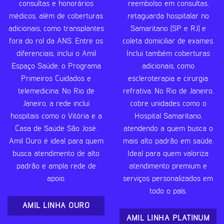
consultas e honorários
reembolso em consultas,
médicos, além de coberturas
retaguarda hospitalar no
adicionais, como transplantes
Samaritano (SP e RJ) e
fora do rol da ANS. Entre os
coleta domiciliar de exames.
diferenciais, inclui o Amil
Inclui também coberturas
Espaço Saúde, o Programa
adicionais, como
Primeiros Cuidados e
escleroterapia e cirurgia
telemedicina. No Rio de
refrativa. No Rio de Janeiro,
Janeiro, a rede inclui
cobre unidades como o
hospitais como o Vitória e a
Hospital Samaritano,
Casa de Saúde São José.
atendendo a quem busca o
Amil Ouro é ideal para quem
mais alto padrão em saúde.
busca atendimento de alto
Ideal para quem valoriza
padrão e ampla rede de
atendimento premium e
apoio.
serviços personalizados em
todo o país.
AMIL LINHA OURO
AMIL LINHA PLATINUM