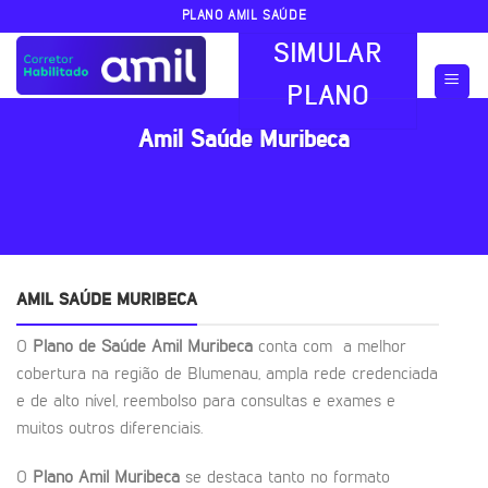
Skip
PLANO AMIL SAÚDE
to
SIMULAR
content
PLANO
Amil Saúde Muribeca
AMIL SAÚDE MURIBECA
O
Plano de Saúde Amil Muribeca
conta com a melhor
cobertura na região de Blumenau, ampla rede credenciada
e de alto nível, reembolso para consultas e exames e
muitos outros diferenciais.
O
Plano Amil Muribeca
se destaca tanto no formato