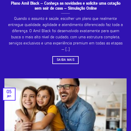
Plano Amil Black – Conheça as novidades e solicite uma cotação
sem sair de casa – Simulação Online
Quando o assunto é saúde, escolher um plano que realmente
entregue qualidade, agilidade e atendimento diferenciado faz toda a
diferença. O Amil Black foi desenvolvido exatamente para quem
busca o mais alto nível de cuidado, com uma estrutura completa,
serviços exclusivos e uma experiência premium em todas as etapas
— [...]
SAIBA MAIS
05
jan