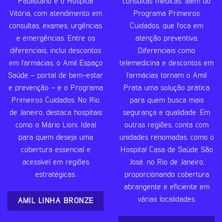
Paulistano e o Hospital
consultas médicas, além do
Vitória, com atendimento em
Programa Primeiros
consultas, exames, urgências
Cuidados, que foca em
e emergências. Entre os
atenção preventiva.
diferenciais, inclui descontos
Diferenciais como
em farmácias, o Amil Espaço
telemedicina e descontos em
Saúde – portal de bem-estar
farmácias tornam o Amil
e prevenção – e o Programa
Prata uma solução prática
Primeiros Cuidados. No Rio
para quem busca mais
de Janeiro, destaca hospitais
segurança e qualidade. Em
como o Mário Lioni. Ideal
outras regiões, conta com
para quem deseja uma
unidades renomadas, como o
cobertura essencial e
Hospital Casa de Saúde São
acessível em regiões
José, no Rio de Janeiro,
estratégicas.
proporcionando cobertura
abrangente e eficiente em
várias localidades.
AMIL LINHA BRONZE