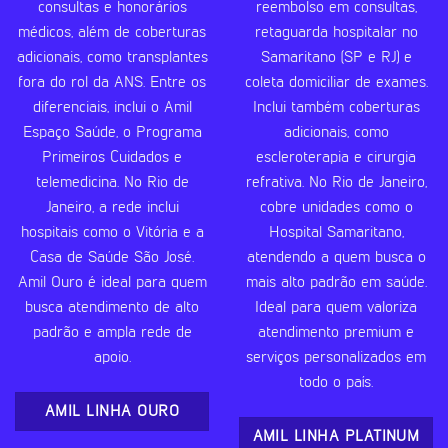
consultas e honorários
reembolso em consultas,
médicos, além de coberturas
retaguarda hospitalar no
adicionais, como transplantes
Samaritano (SP e RJ) e
fora do rol da ANS. Entre os
coleta domiciliar de exames.
diferenciais, inclui o Amil
Inclui também coberturas
Espaço Saúde, o Programa
adicionais, como
Primeiros Cuidados e
escleroterapia e cirurgia
telemedicina. No Rio de
refrativa. No Rio de Janeiro,
Janeiro, a rede inclui
cobre unidades como o
hospitais como o Vitória e a
Hospital Samaritano,
Casa de Saúde São José.
atendendo a quem busca o
Amil Ouro é ideal para quem
mais alto padrão em saúde.
busca atendimento de alto
Ideal para quem valoriza
padrão e ampla rede de
atendimento premium e
apoio.
serviços personalizados em
todo o país.
AMIL LINHA OURO
AMIL LINHA PLATINUM