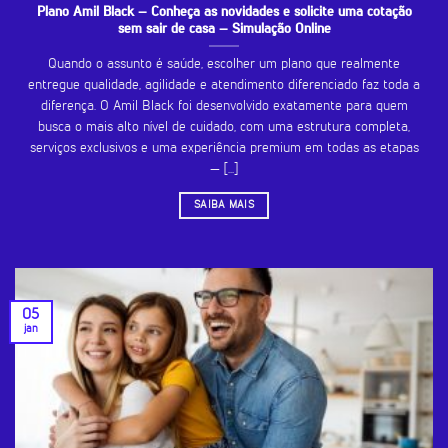
Plano Amil Black – Conheça as novidades e solicite uma cotação
sem sair de casa – Simulação Online
Quando o assunto é saúde, escolher um plano que realmente
entregue qualidade, agilidade e atendimento diferenciado faz toda a
diferença. O Amil Black foi desenvolvido exatamente para quem
busca o mais alto nível de cuidado, com uma estrutura completa,
serviços exclusivos e uma experiência premium em todas as etapas
— [...]
SAIBA MAIS
05
jan