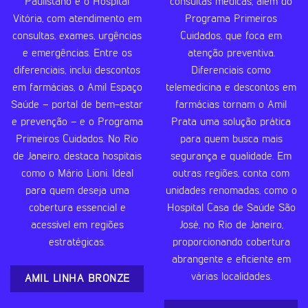
Paulistano e o Hospital
consultas médicas, além do
Vitória, com atendimento em
Programa Primeiros
consultas, exames, urgências
Cuidados, que foca em
e emergências. Entre os
atenção preventiva.
diferenciais, inclui descontos
Diferenciais como
em farmácias, o Amil Espaço
telemedicina e descontos em
Saúde – portal de bem-estar
farmácias tornam o Amil
e prevenção – e o Programa
Prata uma solução prática
Primeiros Cuidados. No Rio
para quem busca mais
de Janeiro, destaca hospitais
segurança e qualidade. Em
como o Mário Lioni. Ideal
outras regiões, conta com
para quem deseja uma
unidades renomadas, como o
cobertura essencial e
Hospital Casa de Saúde São
acessível em regiões
José, no Rio de Janeiro,
estratégicas.
proporcionando cobertura
abrangente e eficiente em
várias localidades.
AMIL LINHA BRONZE