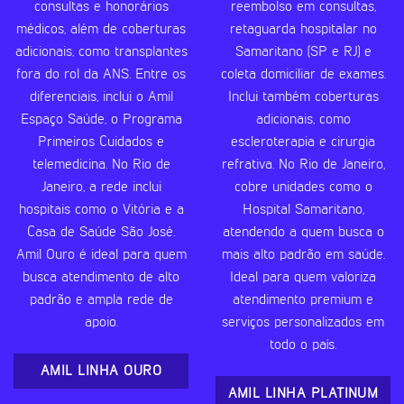
consultas e honorários
reembolso em consultas,
médicos, além de coberturas
retaguarda hospitalar no
adicionais, como transplantes
Samaritano (SP e RJ) e
fora do rol da ANS. Entre os
coleta domiciliar de exames.
diferenciais, inclui o Amil
Inclui também coberturas
Espaço Saúde, o Programa
adicionais, como
Primeiros Cuidados e
escleroterapia e cirurgia
telemedicina. No Rio de
refrativa. No Rio de Janeiro,
Janeiro, a rede inclui
cobre unidades como o
hospitais como o Vitória e a
Hospital Samaritano,
Casa de Saúde São José.
atendendo a quem busca o
Amil Ouro é ideal para quem
mais alto padrão em saúde.
busca atendimento de alto
Ideal para quem valoriza
padrão e ampla rede de
atendimento premium e
apoio.
serviços personalizados em
todo o país.
AMIL LINHA OURO
AMIL LINHA PLATINUM