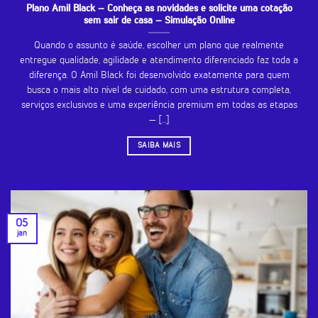
Plano Amil Black – Conheça as novidades e solicite uma cotação
sem sair de casa – Simulação Online
Quando o assunto é saúde, escolher um plano que realmente
entregue qualidade, agilidade e atendimento diferenciado faz toda a
diferença. O Amil Black foi desenvolvido exatamente para quem
busca o mais alto nível de cuidado, com uma estrutura completa,
serviços exclusivos e uma experiência premium em todas as etapas
— [...]
SAIBA MAIS
05
jan