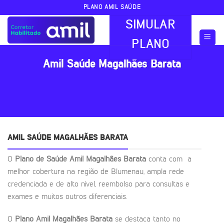
Skip
PLANO AMIL SAÚDE
to
SIMULAR
content
PLANO
Amil Saúde Magalhães Barata
AMIL SAÚDE MAGALHÃES BARATA
O
Plano de Saúde Amil Magalhães Barata
conta com a
melhor cobertura na região de Blumenau, ampla rede
credenciada e de alto nível, reembolso para consultas e
exames e muitos outros diferenciais.
O
Plano Amil Magalhães Barata
se destaca tanto no