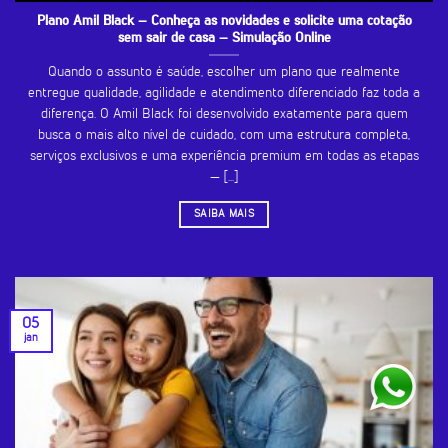
Plano Amil Black – Conheça as novidades e solicite uma cotação
sem sair de casa – Simulação Online
Quando o assunto é saúde, escolher um plano que realmente
entregue qualidade, agilidade e atendimento diferenciado faz toda a
diferença. O Amil Black foi desenvolvido exatamente para quem
busca o mais alto nível de cuidado, com uma estrutura completa,
serviços exclusivos e uma experiência premium em todas as etapas
— [...]
SAIBA MAIS
05
jan