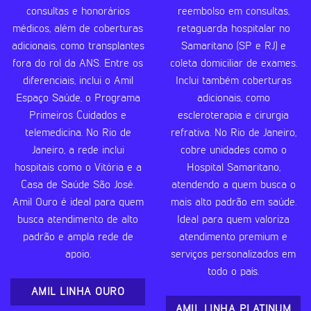
consultas e honorários
reembolso em consultas,
médicos, além de coberturas
retaguarda hospitalar no
adicionais, como transplantes
Samaritano (SP e RJ) e
fora do rol da ANS. Entre os
coleta domiciliar de exames.
diferenciais, inclui o Amil
Inclui também coberturas
Espaço Saúde, o Programa
adicionais, como
Primeiros Cuidados e
escleroterapia e cirurgia
telemedicina. No Rio de
refrativa. No Rio de Janeiro,
Janeiro, a rede inclui
cobre unidades como o
hospitais como o Vitória e a
Hospital Samaritano,
Casa de Saúde São José.
atendendo a quem busca o
Amil Ouro é ideal para quem
mais alto padrão em saúde.
busca atendimento de alto
Ideal para quem valoriza
padrão e ampla rede de
atendimento premium e
apoio.
serviços personalizados em
todo o país.
AMIL LINHA OURO
AMIL LINHA PLATINUM