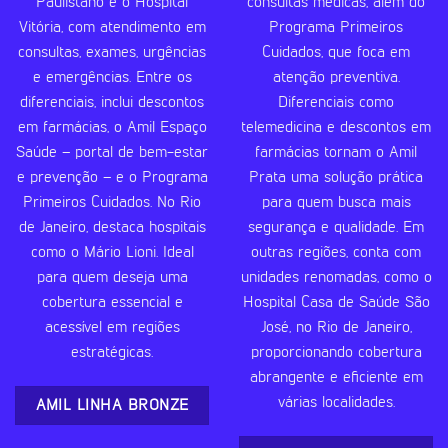
Paulistano e o Hospital
consultas médicas, além do
Vitória, com atendimento em
Programa Primeiros
consultas, exames, urgências
Cuidados, que foca em
e emergências. Entre os
atenção preventiva.
diferenciais, inclui descontos
Diferenciais como
em farmácias, o Amil Espaço
telemedicina e descontos em
Saúde – portal de bem-estar
farmácias tornam o Amil
e prevenção – e o Programa
Prata uma solução prática
Primeiros Cuidados. No Rio
para quem busca mais
de Janeiro, destaca hospitais
segurança e qualidade. Em
como o Mário Lioni. Ideal
outras regiões, conta com
para quem deseja uma
unidades renomadas, como o
cobertura essencial e
Hospital Casa de Saúde São
acessível em regiões
José, no Rio de Janeiro,
estratégicas.
proporcionando cobertura
abrangente e eficiente em
várias localidades.
AMIL LINHA BRONZE