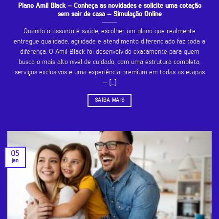
Plano Amil Black – Conheça as novidades e solicite uma cotação
sem sair de casa – Simulação Online
Quando o assunto é saúde, escolher um plano que realmente
entregue qualidade, agilidade e atendimento diferenciado faz toda a
diferença. O Amil Black foi desenvolvido exatamente para quem
busca o mais alto nível de cuidado, com uma estrutura completa,
serviços exclusivos e uma experiência premium em todas as etapas
— [...]
SAIBA MAIS
05
jan