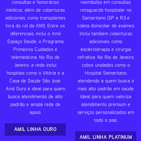
consultas e honorários
reembolso em consultas,
médicos, além de coberturas
retaguarda hospitalar no
adicionais, como transplantes
Samaritano (SP e RJ) e
fora do rol da ANS. Entre os
coleta domiciliar de exames.
diferenciais, inclui o Amil
Inclui também coberturas
Espaço Saúde, o Programa
adicionais, como
Primeiros Cuidados e
escleroterapia e cirurgia
telemedicina. No Rio de
refrativa. No Rio de Janeiro,
Janeiro, a rede inclui
cobre unidades como o
hospitais como o Vitória e a
Hospital Samaritano,
Casa de Saúde São José.
atendendo a quem busca o
Amil Ouro é ideal para quem
mais alto padrão em saúde.
busca atendimento de alto
Ideal para quem valoriza
padrão e ampla rede de
atendimento premium e
apoio.
serviços personalizados em
todo o país.
AMIL LINHA OURO
AMIL LINHA PLATINUM