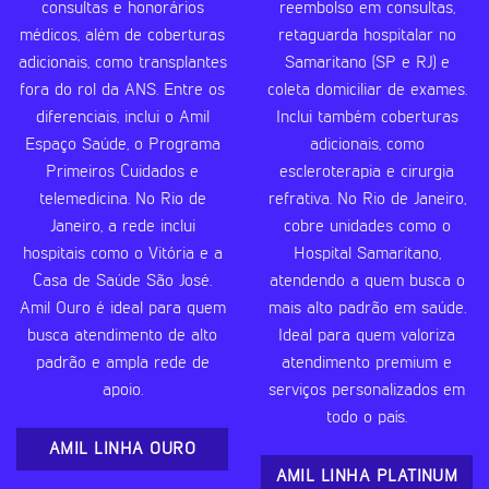
consultas e honorários
reembolso em consultas,
médicos, além de coberturas
retaguarda hospitalar no
adicionais, como transplantes
Samaritano (SP e RJ) e
fora do rol da ANS. Entre os
coleta domiciliar de exames.
diferenciais, inclui o Amil
Inclui também coberturas
Espaço Saúde, o Programa
adicionais, como
Primeiros Cuidados e
escleroterapia e cirurgia
telemedicina. No Rio de
refrativa. No Rio de Janeiro,
Janeiro, a rede inclui
cobre unidades como o
hospitais como o Vitória e a
Hospital Samaritano,
Casa de Saúde São José.
atendendo a quem busca o
Amil Ouro é ideal para quem
mais alto padrão em saúde.
busca atendimento de alto
Ideal para quem valoriza
padrão e ampla rede de
atendimento premium e
apoio.
serviços personalizados em
todo o país.
AMIL LINHA OURO
AMIL LINHA PLATINUM