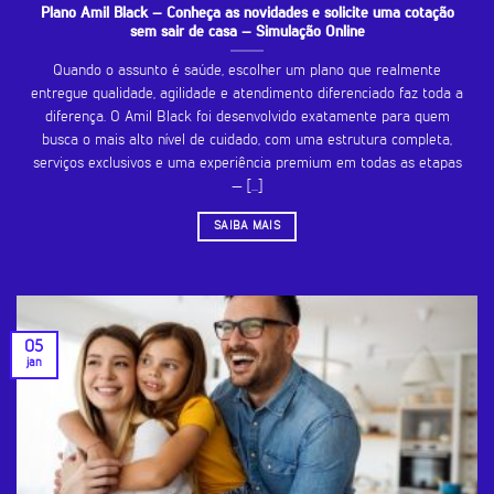
Plano Amil Black – Conheça as novidades e solicite uma cotação
sem sair de casa – Simulação Online
Quando o assunto é saúde, escolher um plano que realmente
entregue qualidade, agilidade e atendimento diferenciado faz toda a
diferença. O Amil Black foi desenvolvido exatamente para quem
busca o mais alto nível de cuidado, com uma estrutura completa,
serviços exclusivos e uma experiência premium em todas as etapas
— [...]
SAIBA MAIS
05
jan