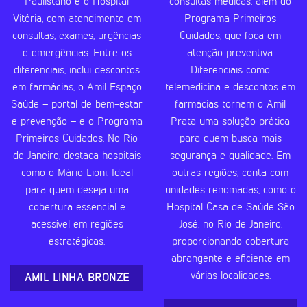
Paulistano e o Hospital
consultas médicas, além do
Vitória, com atendimento em
Programa Primeiros
consultas, exames, urgências
Cuidados, que foca em
e emergências. Entre os
atenção preventiva.
diferenciais, inclui descontos
Diferenciais como
em farmácias, o Amil Espaço
telemedicina e descontos em
Saúde – portal de bem-estar
farmácias tornam o Amil
e prevenção – e o Programa
Prata uma solução prática
Primeiros Cuidados. No Rio
para quem busca mais
de Janeiro, destaca hospitais
segurança e qualidade. Em
como o Mário Lioni. Ideal
outras regiões, conta com
para quem deseja uma
unidades renomadas, como o
cobertura essencial e
Hospital Casa de Saúde São
acessível em regiões
José, no Rio de Janeiro,
estratégicas.
proporcionando cobertura
abrangente e eficiente em
várias localidades.
AMIL LINHA BRONZE