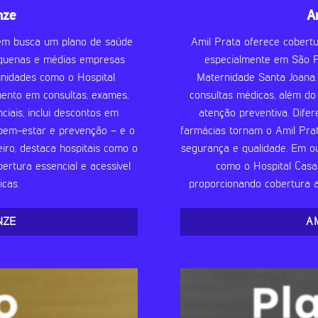
nze
A
uem busca um plano de saúde
Amil Prata oferece cobertu
pequenas e médias empresas
especialmente em São Pa
unidades como o Hospital
Maternidade Santa Joana.
imento em consultas, exames,
consultas médicas, além d
ciais, inclui descontos em
atenção preventiva. Dife
 bem-estar e prevenção – e o
farmácias tornam o Amil Pra
iro, destaca hospitais como o
segurança e qualidade. Em o
ertura essencial e acessível
como o Hospital Casa 
cas.
proporcionando cobertura ab
NZE
A