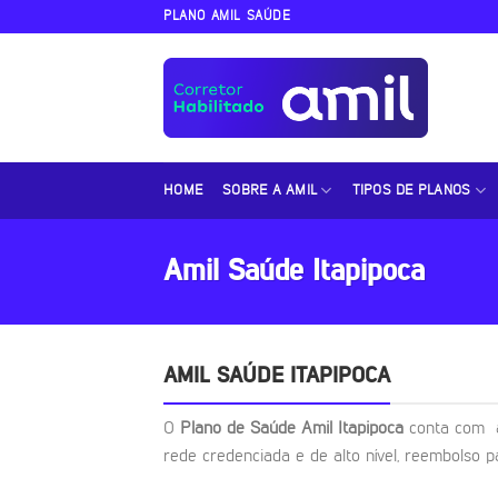
Skip
PLANO AMIL SAÚDE
to
content
HOME
SOBRE A AMIL
TIPOS DE PLANOS
Amil Saúde Itapipoca
AMIL SAÚDE ITAPIPOCA
O
Plano de Saúde Amil Itapipoca
conta com a
rede credenciada e de alto nível, reembolso p