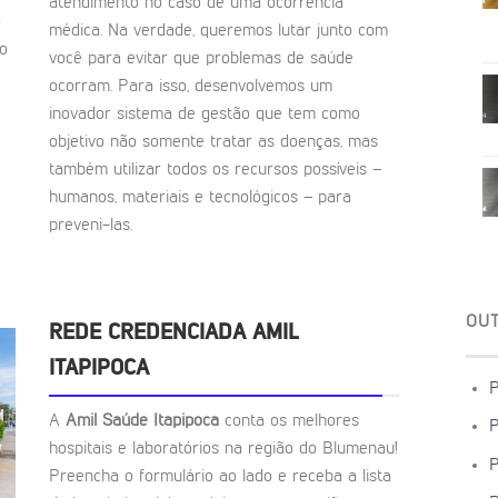
atendimento no caso de uma ocorrência
o
médica. Na verdade, queremos lutar junto com
to
você para evitar que problemas de saúde
ocorram. Para isso, desenvolvemos um
inovador sistema de gestão que tem como
objetivo não somente tratar as doenças, mas
também utilizar todos os recursos possíveis –
humanos, materiais e tecnológicos – para
preveni-las.
OU
REDE CREDENCIADA AMIL
ITAPIPOCA
P
A
Amil Saúde Itapipoca
conta os melhores
P
hospitais e laboratórios na região do Blumenau!
P
Preencha o formulário ao lado e receba a lista