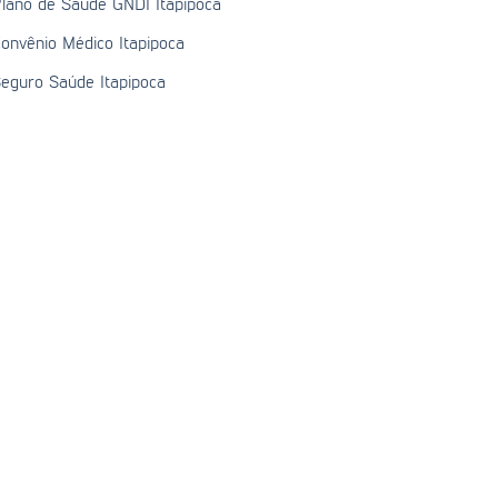
lano de Saúde GNDI Itapipoca
onvênio Médico Itapipoca
eguro Saúde Itapipoca