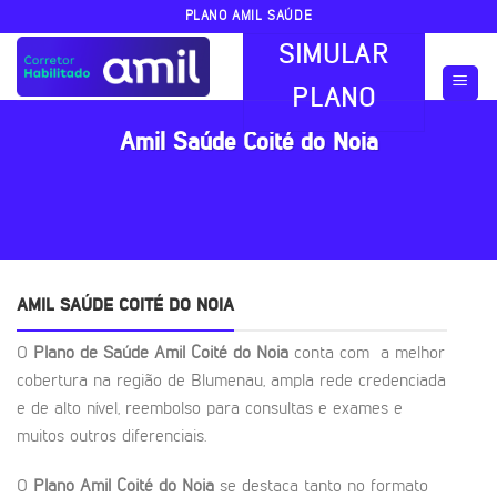
Skip
PLANO AMIL SAÚDE
to
SIMULAR
content
PLANO
Amil Saúde Coité do Noia
AMIL SAÚDE COITÉ DO NOIA
O
Plano de Saúde Amil Coité do Noia
conta com a melhor
cobertura na região de Blumenau, ampla rede credenciada
e de alto nível, reembolso para consultas e exames e
muitos outros diferenciais.
O
Plano Amil Coité do Noia
se destaca tanto no formato