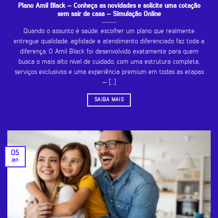
Plano Amil Black – Conheça as novidades e solicite uma cotação
sem sair de casa – Simulação Online
Quando o assunto é saúde, escolher um plano que realmente
entregue qualidade, agilidade e atendimento diferenciado faz toda a
diferença. O Amil Black foi desenvolvido exatamente para quem
busca o mais alto nível de cuidado, com uma estrutura completa,
serviços exclusivos e uma experiência premium em todas as etapas
— [...]
SAIBA MAIS
05
jan