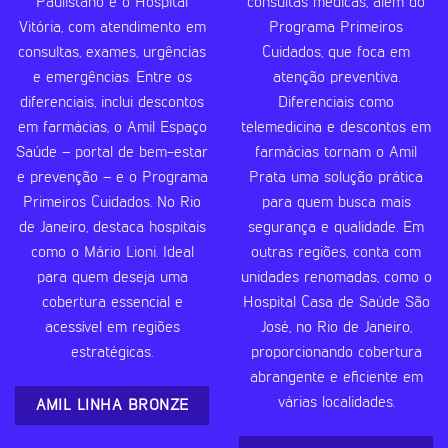
Paulistano e o Hospital
consultas médicas, além do
Vitória, com atendimento em
Programa Primeiros
consultas, exames, urgências
Cuidados, que foca em
e emergências. Entre os
atenção preventiva.
diferenciais, inclui descontos
Diferenciais como
em farmácias, o Amil Espaço
telemedicina e descontos em
Saúde – portal de bem-estar
farmácias tornam o Amil
e prevenção – e o Programa
Prata uma solução prática
Primeiros Cuidados. No Rio
para quem busca mais
de Janeiro, destaca hospitais
segurança e qualidade. Em
como o Mário Lioni. Ideal
outras regiões, conta com
para quem deseja uma
unidades renomadas, como o
cobertura essencial e
Hospital Casa de Saúde São
acessível em regiões
José, no Rio de Janeiro,
estratégicas.
proporcionando cobertura
abrangente e eficiente em
várias localidades.
AMIL LINHA BRONZE