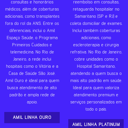
consultas e honorários
reembolso em consultas,
médicos, além de coberturas
retaguarda hospitalar no
adicionais, como transplantes
Samaritano (SP e RJ) e
fora do rol da ANS. Entre os
coleta domiciliar de exames.
diferenciais, inclui o Amil
Inclui também coberturas
Espaço Saúde, o Programa
adicionais, como
Primeiros Cuidados e
escleroterapia e cirurgia
telemedicina. No Rio de
refrativa. No Rio de Janeiro,
Janeiro, a rede inclui
cobre unidades como o
hospitais como o Vitória e a
Hospital Samaritano,
Casa de Saúde São José.
atendendo a quem busca o
Amil Ouro é ideal para quem
mais alto padrão em saúde.
busca atendimento de alto
Ideal para quem valoriza
padrão e ampla rede de
atendimento premium e
apoio.
serviços personalizados em
todo o país.
AMIL LINHA OURO
AMIL LINHA PLATINUM