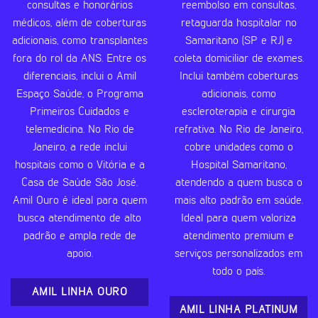
consultas e honorários
reembolso em consultas,
médicos, além de coberturas
retaguarda hospitalar no
adicionais, como transplantes
Samaritano (SP e RJ) e
fora do rol da ANS. Entre os
coleta domiciliar de exames.
diferenciais, inclui o Amil
Inclui também coberturas
Espaço Saúde, o Programa
adicionais, como
Primeiros Cuidados e
escleroterapia e cirurgia
telemedicina. No Rio de
refrativa. No Rio de Janeiro,
Janeiro, a rede inclui
cobre unidades como o
hospitais como o Vitória e a
Hospital Samaritano,
Casa de Saúde São José.
atendendo a quem busca o
Amil Ouro é ideal para quem
mais alto padrão em saúde.
busca atendimento de alto
Ideal para quem valoriza
padrão e ampla rede de
atendimento premium e
apoio.
serviços personalizados em
todo o país.
AMIL LINHA OURO
AMIL LINHA PLATINUM