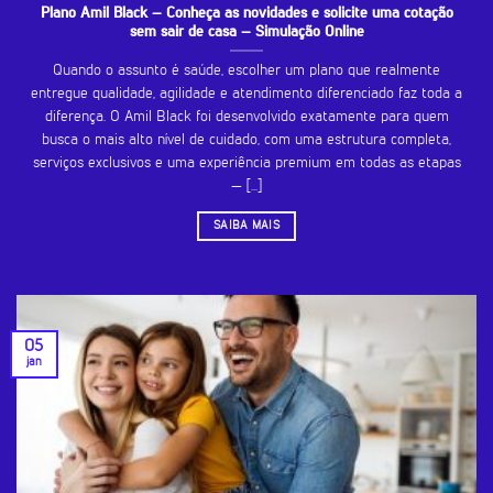
Plano Amil Black – Conheça as novidades e solicite uma cotação
sem sair de casa – Simulação Online
Quando o assunto é saúde, escolher um plano que realmente
entregue qualidade, agilidade e atendimento diferenciado faz toda a
diferença. O Amil Black foi desenvolvido exatamente para quem
busca o mais alto nível de cuidado, com uma estrutura completa,
serviços exclusivos e uma experiência premium em todas as etapas
— [...]
SAIBA MAIS
05
jan