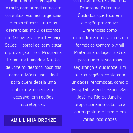
Paulistano e o Hospital
consultas médicas, além do
Vitória, com atendimento em
Programa Primeiros
consultas, exames, urgências
Cuidados, que foca em
e emergências. Entre os
atenção preventiva.
diferenciais, inclui descontos
Diferenciais como
em farmácias, o Amil Espaço
telemedicina e descontos em
Saúde – portal de bem-estar
farmácias tornam o Amil
e prevenção – e o Programa
Prata uma solução prática
Primeiros Cuidados. No Rio
para quem busca mais
de Janeiro, destaca hospitais
segurança e qualidade. Em
como o Mário Lioni. Ideal
outras regiões, conta com
para quem deseja uma
unidades renomadas, como o
cobertura essencial e
Hospital Casa de Saúde São
acessível em regiões
José, no Rio de Janeiro,
estratégicas.
proporcionando cobertura
abrangente e eficiente em
várias localidades.
AMIL LINHA BRONZE