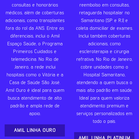
consultas e honorários
reembolso em consultas,
médicos, além de coberturas
retaguarda hospitalar no
adicionais, como transplantes
Samaritano (SP e RJ) e
fora do rol da ANS. Entre os
coleta domiciliar de exames.
diferenciais, inclui o Amil
Inclui também coberturas
Espaço Saúde, o Programa
adicionais, como
Primeiros Cuidados e
escleroterapia e cirurgia
telemedicina. No Rio de
refrativa. No Rio de Janeiro,
Janeiro, a rede inclui
cobre unidades como o
hospitais como o Vitória e a
Hospital Samaritano,
Casa de Saúde São José.
atendendo a quem busca o
Amil Ouro é ideal para quem
mais alto padrão em saúde.
busca atendimento de alto
Ideal para quem valoriza
padrão e ampla rede de
atendimento premium e
apoio.
serviços personalizados em
todo o país.
AMIL LINHA OURO
AMIL LINHA PLATINUM