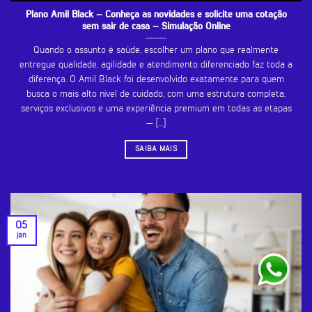
Plano Amil Black – Conheça as novidades e solicite uma cotação
sem sair de casa – Simulação Online
Quando o assunto é saúde, escolher um plano que realmente
entregue qualidade, agilidade e atendimento diferenciado faz toda a
diferença. O Amil Black foi desenvolvido exatamente para quem
busca o mais alto nível de cuidado, com uma estrutura completa,
serviços exclusivos e uma experiência premium em todas as etapas
— [...]
SAIBA MAIS
05
jan