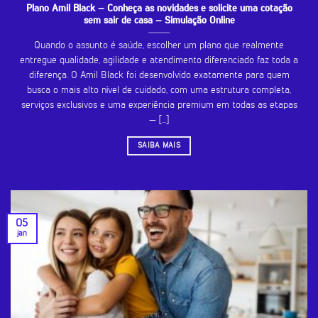
Plano Amil Black – Conheça as novidades e solicite uma cotação
sem sair de casa – Simulação Online
Quando o assunto é saúde, escolher um plano que realmente
entregue qualidade, agilidade e atendimento diferenciado faz toda a
diferença. O Amil Black foi desenvolvido exatamente para quem
busca o mais alto nível de cuidado, com uma estrutura completa,
serviços exclusivos e uma experiência premium em todas as etapas
— [...]
SAIBA MAIS
05
jan