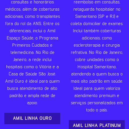
consultas e honorários
reembolso em consultas,
médicos, além de coberturas
retaguarda hospitalar no
adicionais, como transplantes
Samaritano (SP e RJ) e
fora do rol da ANS. Entre os
coleta domiciliar de exames.
diferenciais, inclui o Amil
Inclui também coberturas
Espaço Saúde, o Programa
adicionais, como
Primeiros Cuidados e
escleroterapia e cirurgia
telemedicina. No Rio de
refrativa. No Rio de Janeiro,
Janeiro, a rede inclui
cobre unidades como o
hospitais como o Vitória e a
Hospital Samaritano,
Casa de Saúde São José.
atendendo a quem busca o
Amil Ouro é ideal para quem
mais alto padrão em saúde.
busca atendimento de alto
Ideal para quem valoriza
padrão e ampla rede de
atendimento premium e
apoio.
serviços personalizados em
todo o país.
AMIL LINHA OURO
AMIL LINHA PLATINUM