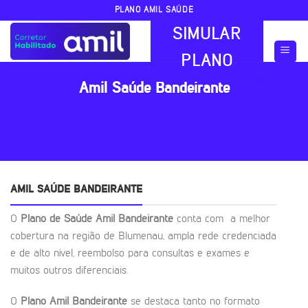
Skip
PLANO AMIL SAÚDE
to
SIMULAR
content
PLANO
Amil Saúde Bandeirante
AMIL SAÚDE BANDEIRANTE
O
Plano de Saúde Amil Bandeirante
conta com a melhor
cobertura na região de Blumenau, ampla rede credenciada
e de alto nível, reembolso para consultas e exames e
muitos outros diferenciais.
O
Plano Amil Bandeirante
se destaca tanto no formato