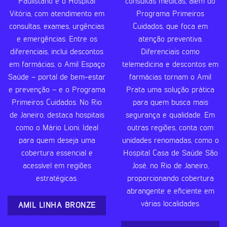
Paulistano e o Hospital
consultas médicas, além do
Vitória, com atendimento em
Programa Primeiros
consultas, exames, urgências
Cuidados, que foca em
e emergências. Entre os
atenção preventiva.
diferenciais, inclui descontos
Diferenciais como
em farmácias, o Amil Espaço
telemedicina e descontos em
Saúde – portal de bem-estar
farmácias tornam o Amil
e prevenção – e o Programa
Prata uma solução prática
Primeiros Cuidados. No Rio
para quem busca mais
de Janeiro, destaca hospitais
segurança e qualidade. Em
como o Mário Lioni. Ideal
outras regiões, conta com
para quem deseja uma
unidades renomadas, como o
cobertura essencial e
Hospital Casa de Saúde São
acessível em regiões
José, no Rio de Janeiro,
estratégicas.
proporcionando cobertura
abrangente e eficiente em
várias localidades.
AMIL LINHA BRONZE