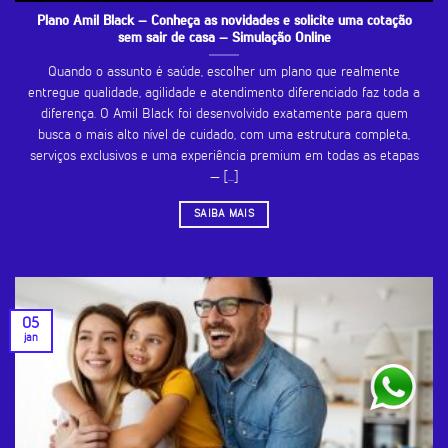
Plano Amil Black – Conheça as novidades e solicite uma cotação
sem sair de casa – Simulação Online
Quando o assunto é saúde, escolher um plano que realmente
entregue qualidade, agilidade e atendimento diferenciado faz toda a
diferença. O Amil Black foi desenvolvido exatamente para quem
busca o mais alto nível de cuidado, com uma estrutura completa,
serviços exclusivos e uma experiência premium em todas as etapas
— [...]
SAIBA MAIS
05
jan