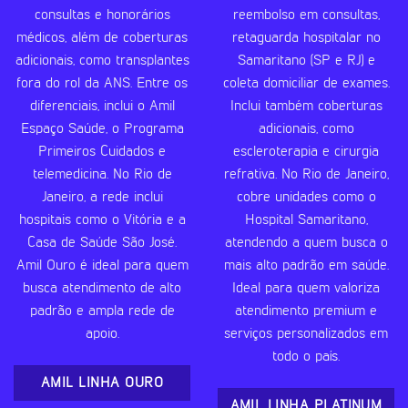
consultas e honorários
reembolso em consultas,
médicos, além de coberturas
retaguarda hospitalar no
adicionais, como transplantes
Samaritano (SP e RJ) e
fora do rol da ANS. Entre os
coleta domiciliar de exames.
diferenciais, inclui o Amil
Inclui também coberturas
Espaço Saúde, o Programa
adicionais, como
Primeiros Cuidados e
escleroterapia e cirurgia
telemedicina. No Rio de
refrativa. No Rio de Janeiro,
Janeiro, a rede inclui
cobre unidades como o
hospitais como o Vitória e a
Hospital Samaritano,
Casa de Saúde São José.
atendendo a quem busca o
Amil Ouro é ideal para quem
mais alto padrão em saúde.
busca atendimento de alto
Ideal para quem valoriza
padrão e ampla rede de
atendimento premium e
apoio.
serviços personalizados em
todo o país.
AMIL LINHA OURO
AMIL LINHA PLATINUM