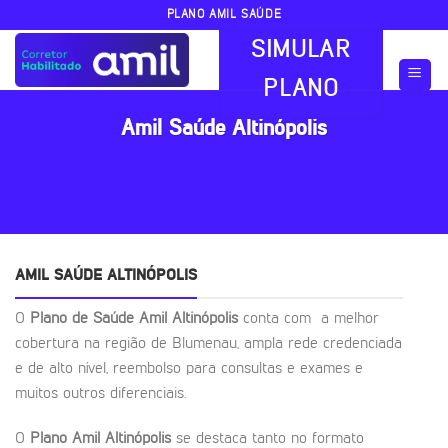
Skip
PLANO AMIL SAÚDE
to
SIMULAR
content
PLANO
Amil Saúde Altinópolis
AMIL SAÚDE ALTINÓPOLIS
O
Plano de Saúde Amil Altinópolis
conta com a melhor
cobertura na região de Blumenau, ampla rede credenciada
e de alto nível, reembolso para consultas e exames e
muitos outros diferenciais.
O
Plano Amil Altinópolis
se destaca tanto no formato