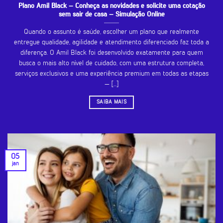
Plano Amil Black – Conheça as novidades e solicite uma cotação
sem sair de casa – Simulação Online
Quando o assunto é saúde, escolher um plano que realmente
entregue qualidade, agilidade e atendimento diferenciado faz toda a
diferença. O Amil Black foi desenvolvido exatamente para quem
busca o mais alto nível de cuidado, com uma estrutura completa,
serviços exclusivos e uma experiência premium em todas as etapas
— [...]
SAIBA MAIS
05
jan