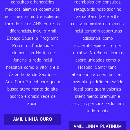
consultas e honorários
reembolso em consultas,
médicos, além de coberturas
retaguarda hospitalar no
adicionais, como transplantes
Samaritano (SP e RJ) e
fora do rol da ANS. Entre os
coleta domiciliar de exames.
diferenciais, inclui o Amil
Inclui também coberturas
Espaço Saúde, o Programa
adicionais, como
Primeiros Cuidados e
escleroterapia e cirurgia
telemedicina. No Rio de
refrativa. No Rio de Janeiro,
Janeiro, a rede inclui
cobre unidades como o
hospitais como o Vitória e a
Hospital Samaritano,
Casa de Saúde São José.
atendendo a quem busca o
Amil Ouro é ideal para quem
mais alto padrão em saúde.
busca atendimento de alto
Ideal para quem valoriza
padrão e ampla rede de
atendimento premium e
apoio.
serviços personalizados em
todo o país.
AMIL LINHA OURO
AMIL LINHA PLATINUM