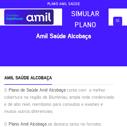
Skip
PLANO AMIL SAÚDE
to
SIMULAR
content
PLANO
Amil Saúde Alcobaça
AMIL SAÚDE ALCOBAÇA
O
Plano de Saúde Amil Alcobaça
conta com a melhor
cobertura na região de Blumenau, ampla rede credenciada
e de alto nível, reembolso para consultas e exames e
muitos outros diferenciais.
O
Plano Amil Alcobaça
se destaca tanto no formato