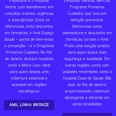
Paulistano e o Hospital
consultas médicas, além do
Vitória, com atendimento em
Programa Primeiros
consultas, exames, urgências
Cuidados, que foca em
e emergências. Entre os
atenção preventiva.
diferenciais, inclui descontos
Diferenciais como
em farmácias, o Amil Espaço
telemedicina e descontos em
Saúde – portal de bem-estar
farmácias tornam o Amil
e prevenção – e o Programa
Prata uma solução prática
Primeiros Cuidados. No Rio
para quem busca mais
de Janeiro, destaca hospitais
segurança e qualidade. Em
como o Mário Lioni. Ideal
outras regiões, conta com
para quem deseja uma
unidades renomadas, como o
cobertura essencial e
Hospital Casa de Saúde São
acessível em regiões
José, no Rio de Janeiro,
estratégicas.
proporcionando cobertura
abrangente e eficiente em
várias localidades.
AMIL LINHA BRONZE